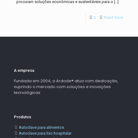
procuram soluções econômicas e sustentáveis para o
[…]
0
Read more
A empresa
Fundada em 2004, a Ardode® atua com dedicação,
suprindo o mercado com soluções e inovações
tecnológicas
Produtos
Autoclave para alimentos
Autoclave para lixo hospitalar