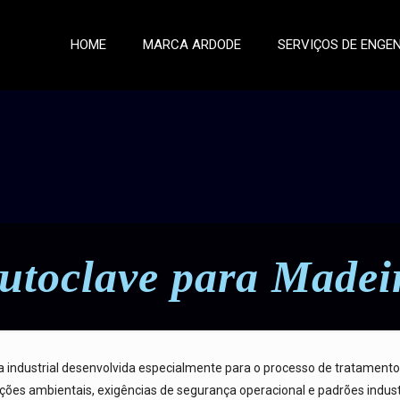
HOME
MARCA ARDODE
SERVIÇOS DE ENGE
utoclave para Madei
industrial desenvolvida especialmente para o processo de tratamento 
s ambientais, exigências de segurança operacional e padrões industr