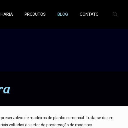
NHARIA
PRODUTOS
BLOG
CONTATO
ra
preservativo de madeiras de plantio comercial. Trata-se de um
iais voltados ao setor de preservação de madeiras.