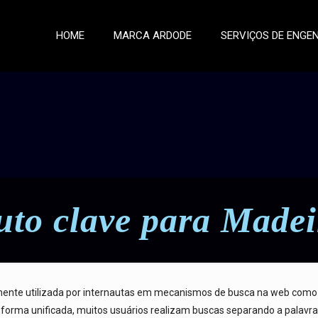
HOME
MARCA ARDODE
SERVIÇOS DE ENGE
uto clave para Madei
emente utilizada por internautas em mecanismos de busca na web como
de forma unificada, muitos usuários realizam buscas separando a palav