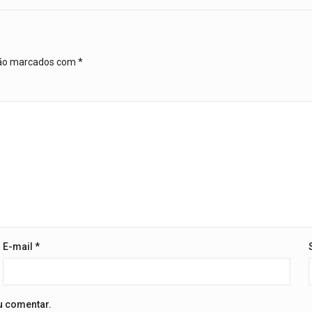
são marcados com
*
E-mail
*
u comentar.