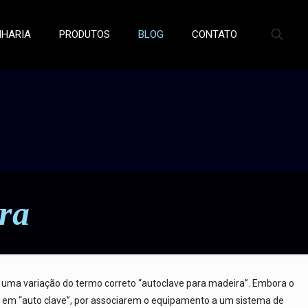
NHARIA
PRODUTOS
BLOG
CONTATO
ra
 uma variação do termo correto “autoclave para madeira”. Embora o
ra em “auto clave”, por associarem o equipamento a um sistema de